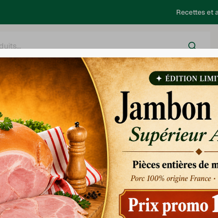
Recettes et a
harcuterie
Salaison
Saucisses - Choucroute
Barbecue
ite
 n° 2004-575 du 21 juin 2004
pour la confiance dans l’économie 
://www.aufumevosgien.fr
l’identité des différents interven