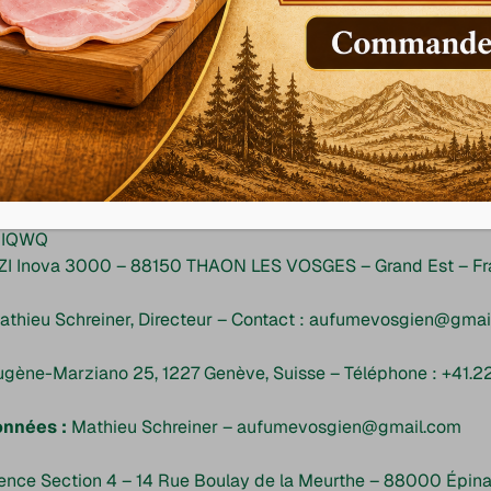
 VOSGIEN SAS
il.com
nova 3000 – 88150 THAON LES VOSGES – Grand Est – France.
AU FUME VOSGIEN SAS au capital social de 106 714.31€
01IQWQ
2 – ZI Inova 3000 – 88150 THAON LES VOSGES – Grand Est – F
athieu Schreiner, Directeur – Contact : aufumevosgien@gmai
gène-Marziano 25, 1227 Genève, Suisse – Téléphone : +41.2
onnées :
Mathieu Schreiner – aufumevosgien@gmail.com
nce Section 4 – 14 Rue Boulay de la Meurthe – 88000 Épinal