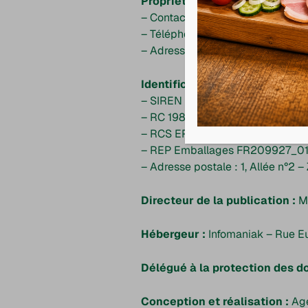
Propriétaire du site :
AU FUME
– Contact : aufumevosgien@gma
– Téléphone : 03 29 39 15 00
– Adresse : 1, Allée n°2 – ZI I
Identification de l’entreprise :
– SIREN : 333255016
– RC 1985 B 00116
– RCS EPINAL B 333 255 016
– REP Emballages FR209927_
– Adresse postale : 1, Allée n°
Directeur de la publication :
M
Hébergeur :
Infomaniak – Rue Eu
Délégué à la protection des d
Conception et réalisation :
Age