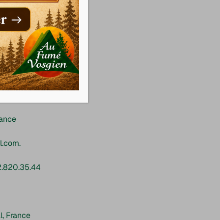
rance
l.com.
2.820.35.44
, France