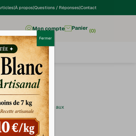
rticles
À propos
Questions / Réponses
Contact
Panier
Mon compte
0
Fermer
numérique, il est précisé aux
ants dans le cadre de sa