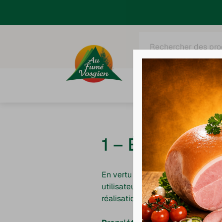
Recherche
de
produits
Tous nos produits
C
1 – Édition du s
En vertu de
l’article 6 de la loi
utilisateurs du site internet
https
réalisation et de son suivi: