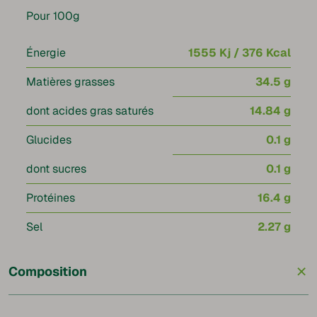
Pour 100g
Énergie
1555 Kj / 376 Kcal
Matières grasses
34.5 g
dont acides gras saturés
14.84 g
Glucides
0.1 g
dont sucres
0.1 g
Protéines
16.4 g
Sel
2.27 g
+
Composition