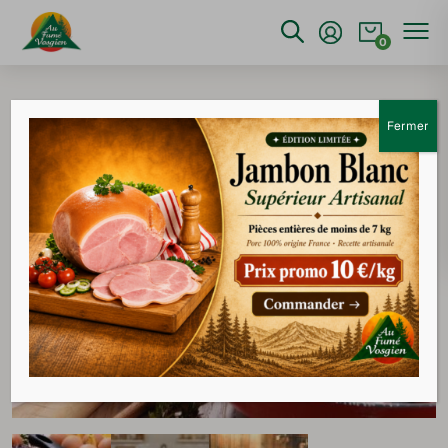
0
Accueil
>
Salaison
>
Lard paysan supérieur
Fermer