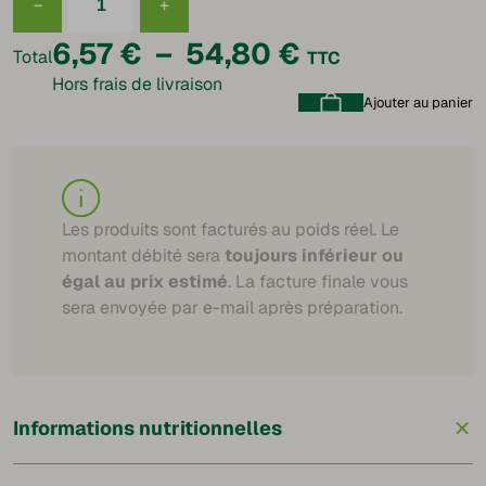
−
+
quantité
de
Plage
6,57
€
–
54,80
€
Lard
Total
TTC
paysan
Hors frais de livraison
supérieur
de
Ajouter au panier
prix :
6,57 €
à
Les produits sont facturés au poids réel. Le
montant débité sera
toujours inférieur ou
54,80 €
égal au prix estimé
. La facture finale vous
sera envoyée par e-mail après préparation.
+
Informations nutritionnelles