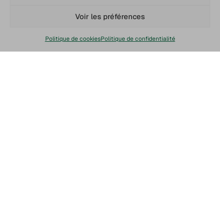
Voir les préférences
Politique de cookies
Politique de confidentialité
Chaine du froid
Service client
Livraison Chronofresh
Paiement sécurisé