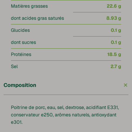
Matières grasses
22.6 g
dont acides gras saturés
8.93 g
Glucides
0.1 g
dont sucres
0.1 g
Protéines
18.5 g
Sel
2.7 g
+
Composition
Poitrine de porc, eau, sel, dextrose, acidifiant E331,
conservateur e250, arômes naturels, antioxydant
e301.