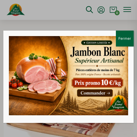
0
Accueil
>
Salaison
>
Poitrine salée supérieure
Fermer