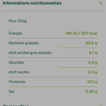
+
Informations nutritionnelles
Pour 100g
Énergie
981 Kj / 237 Kcal
Matières grasses
20.5 g
dont acides gras saturés
8.1 g
Glucides
0.3 g
dont sucres
0.3 g
Protéines
12.7 g
Sel
2.35 g