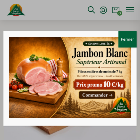
0
Accueil
>
Charcuterie
>
Saucisse cuite de jambon
supérieure
Fermer