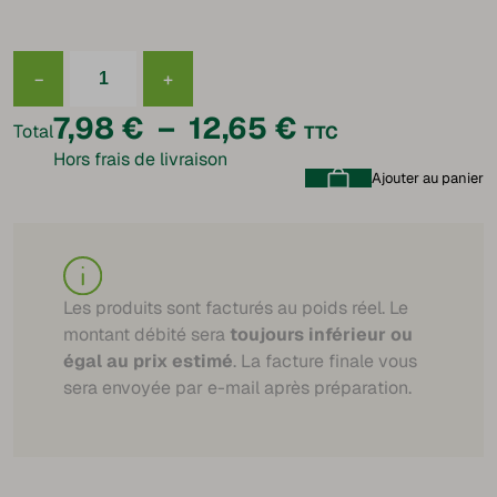
−
+
quantité
de
Plage
7,98
€
–
12,65
€
Saucisse
Total
TTC
cuite
Hors frais de livraison
de
de
jambon
Ajouter au panier
supérieure
prix :
7,98 €
à
Les produits sont facturés au poids réel. Le
montant débité sera
toujours inférieur ou
12,65 €
égal au prix estimé
. La facture finale vous
sera envoyée par e-mail après préparation.