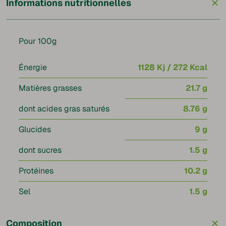
+
Informations nutritionnelles
Pour 100g
Énergie
1128 Kj / 272 Kcal
Matières grasses
21.7 g
dont acides gras saturés
8.76 g
Glucides
9 g
dont sucres
1.5 g
Protéines
10.2 g
Sel
1.5 g
+
Composition