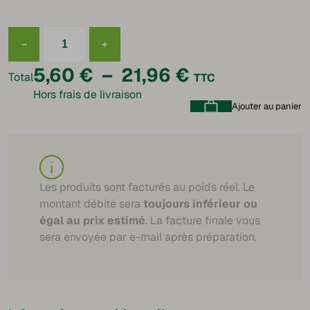
−
+
quantité
de
Plage
5,60
€
–
21,96
€
Saucisse
Total
TTC
flamm
Hors frais de livraison
de
Ajouter au panier
prix :
5,60 €
à
Les produits sont facturés au poids réel. Le
montant débité sera
toujours inférieur ou
21,96 €
égal au prix estimé
. La facture finale vous
sera envoyée par e-mail après préparation.