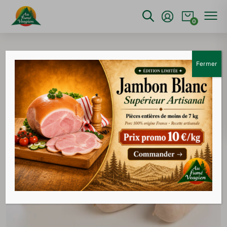
0
Accueil
>
Barbecue
>
Saucisse flamm
Fermer