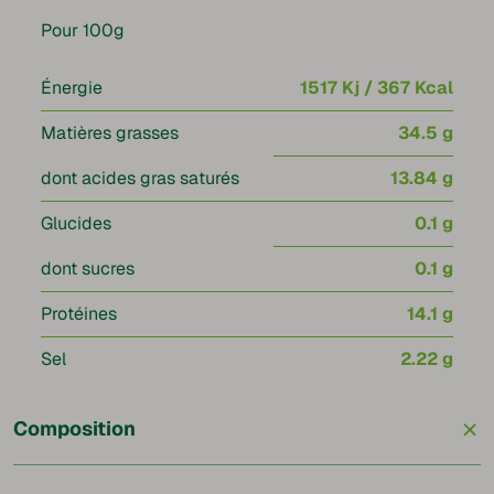
Pour 100g
Énergie
1517 Kj / 367 Kcal
Matières grasses
34.5 g
dont acides gras saturés
13.84 g
Glucides
0.1 g
dont sucres
0.1 g
Protéines
14.1 g
Sel
2.22 g
+
Composition