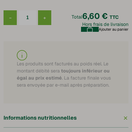
6,60
€
Total
TTC
−
+
quantité
Hors frais de livraison
de
Saucisse
Ajouter au panier
à
cuire
fumée
supérieure
120g
Les produits sont facturés au poids réel. Le
montant débité sera
toujours inférieur ou
égal au prix estimé
. La facture finale vous
sera envoyée par e-mail après préparation.
+
Informations nutritionnelles