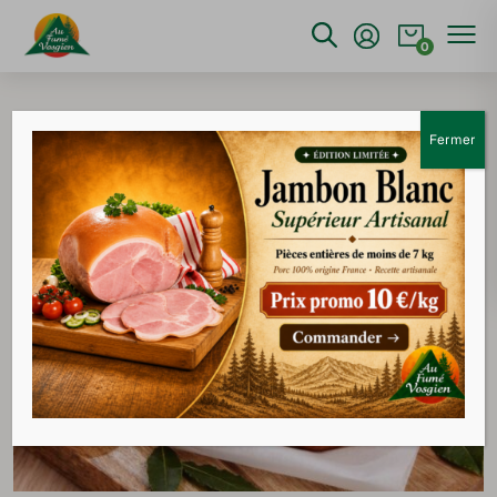
0
Accueil
>
Charcuterie
>
Saucisse à cuire fumée
supérieure 120g
Fermer