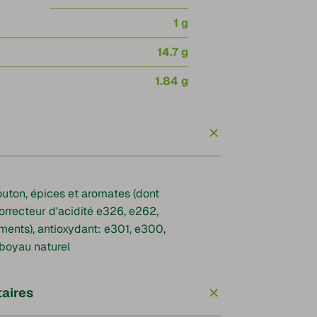
1 g
14.7 g
1.84 g
+
uton, épices et aromates (dont
correcteur d'acidité e326, e262,
ments), antioxydant: e301, e300,
 boyau naturel
+
aires