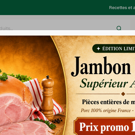
Recettes et a
harcuterie
Salaison
Saucisses - Choucroute
Barbecue
 forte
Véritable
forte
Disponible jusqu'au 14/8