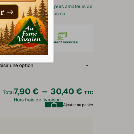
erme, pimentée , pour les purs amateurs de
 au barbecue, en couscous ou
.
aison Chronofresh
Paiement sécurisé
Plage
7,90
€
–
30,40
€
Total
TTC
Hors frais de livraison
de
Ajouter au panier
prix :
7,90 €