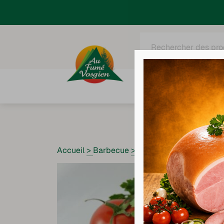
Recherche
de
produits
Tous nos produits
C
Accueil
>
Barbecue
>
Véritable merguez extra