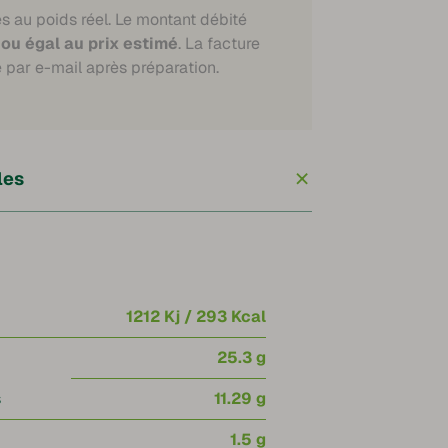
à
és au poids réel. Le montant débité
 ou égal au prix estimé
. La facture
30,40 €
 par e-mail après préparation.
+
les
1212 Kj / 293 Kcal
25.3 g
s
11.29 g
1.5 g