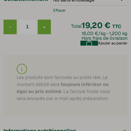
Effacer
19,20
€
Total
TTC
−
+
quantité
16,00 €/kg
-
1,200 kg
de
Hors frais de livraison
Fuseau
lorrain
Ajouter au panier
Les produits sont facturés au poids réel. Le
montant débité sera
toujours inférieur ou
égal au prix estimé
. La facture finale vous
sera envoyée par e-mail après préparation.
+
Informations nutritionnelles