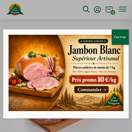
0
Accueil
>
Charcuterie
>
Fuseau lorrain
Fermer