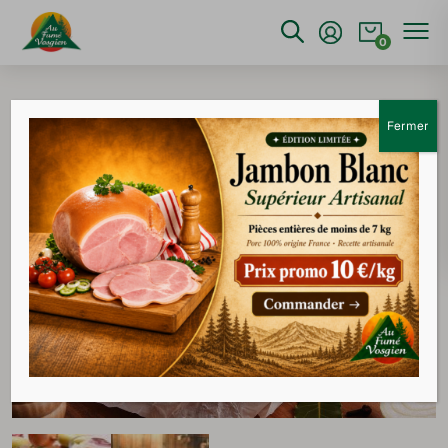
0
Accueil
>
Salaison
>
Jambonneau avant fumé supérieur
Fermer