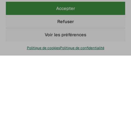
Accepter
Refuser
Voir les préférences
Politique de cookies
Politique de confidentialité
Chaine du froid
Service client
Livraison Chronofresh