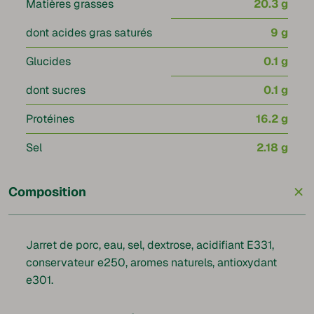
Matières grasses
20.3 g
dont acides gras saturés
9 g
Glucides
0.1 g
dont sucres
0.1 g
Protéines
16.2 g
Sel
2.18 g
+
Composition
Jarret de porc, eau, sel, dextrose, acidifiant E331,
conservateur e250, aromes naturels, antioxydant
e301.