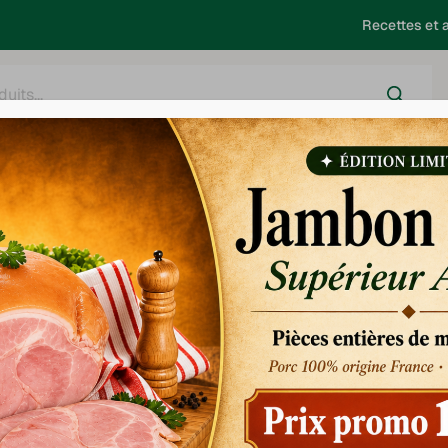
Recettes et a
harcuterie
Salaison
Saucisses - Choucroute
Barbecue
U LAQUE AU SIROP
NNEAU