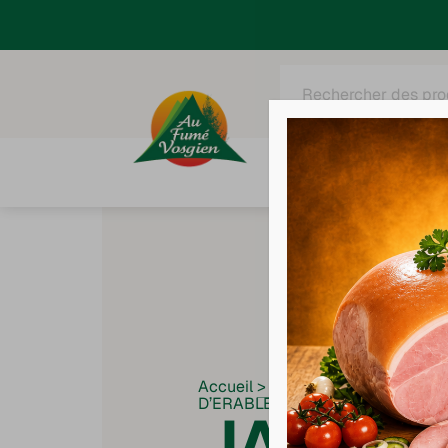
Recherche
de
produits
Tous nos produits
C
Accueil
>
Recettes
>
JAMBONNEA
D’ERABLE
JAMBO