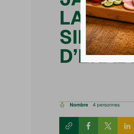
LAQUE 
SIROP
D’ERAB
Nombre
4 personnes