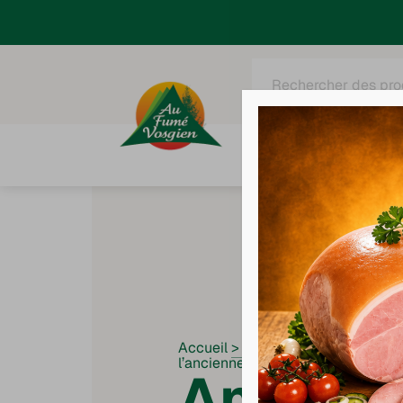
Recherche
de
produits
Tous nos produits
C
Accueil
>
Recettes
>
Andouillette
l’ancienne
Andouil