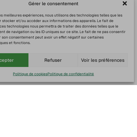
Gérer le consentement
les meilleures expériences, nous utilisons des technologies telles que les
r stocker et/ou accéder aux informations des appareils. Le fait de
 ces technologies nous permettra de traiter des données telles que le
 de navigation ou les ID uniques sur ce site. Le fait de ne pas consentir
r son consentement peut avoir un effet négatif sur certaines
ques et fonctions.
cepter
Refuser
Voir les préférences
Politique de cookies
Politique de confidentialité
sh
Paiement sécurisé