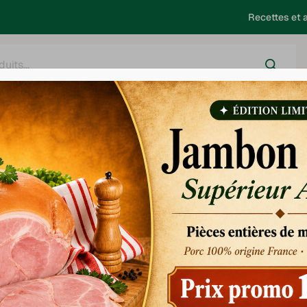
Recettes et a
harcuterie
Salaison
Saucisses - Choucroute
Barbecue
 à la moutarde à
lette