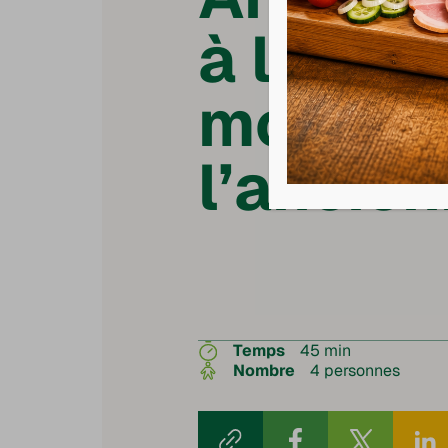
à la
moutard
l’ancie
Temps
45 min
Nombre
4 personnes