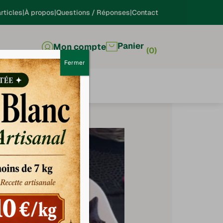
rticles
À propos
Questions / Réponses
Contact
Panier
Mon compte
0
Fermer