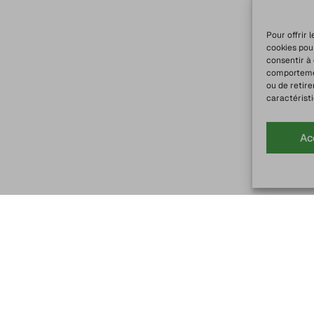
Pour offrir 
cookies pou
consentir à
comportement
ou de retire
caractéristi
Ac
Service client
Livraison Chronofre