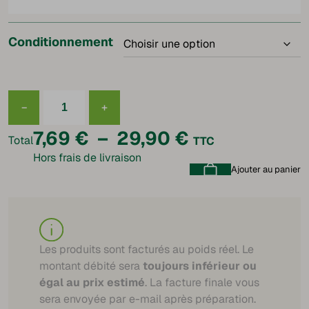
Conditionnement
−
+
quantité
de
Plage
7,69
€
–
29,90
€
Échine
Total
TTC
fumée
Hors frais de livraison
supérieure
de
Ajouter au panier
prix :
7,69 €
à
Les produits sont facturés au poids réel. Le
montant débité sera
toujours inférieur ou
29,90 €
égal au prix estimé
. La facture finale vous
sera envoyée par e-mail après préparation.