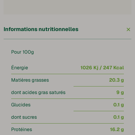
+
Informations nutritionnelles
Pour 100g
Énergie
1026 Kj / 247 Kcal
Matières grasses
20.3 g
dont acides gras saturés
9 g
Glucides
0.1 g
dont sucres
0.1 g
Protéines
16.2 g