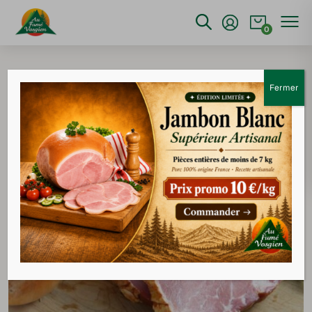
0
Accueil
>
Salaison
>
Échine fumée supérieure
Fermer