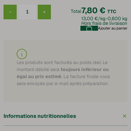
7,80
€
Total
TTC
−
+
quantité
13,00 €/kg
-
0,600 kg
de
Hors frais de livraison
Palette
fumée
Ajouter au panier
supérieure
sans
os
Les produits sont facturés au poids réel. Le
montant débité sera
toujours inférieur ou
égal au prix estimé
. La facture finale vous
sera envoyée par e-mail après préparation.
+
Informations nutritionnelles