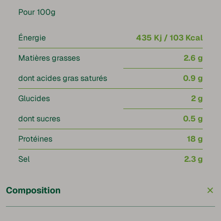
Pour 100g
Énergie
435 Kj / 103 Kcal
Matières grasses
2.6 g
dont acides gras saturés
0.9 g
Glucides
2 g
dont sucres
0.5 g
Protéines
18 g
Sel
2.3 g
+
Composition