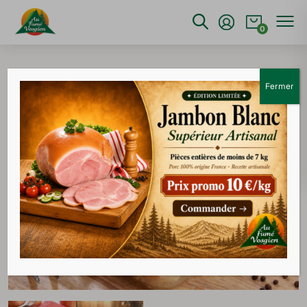
0
Accueil
>
Salaison
>
Palette fumée supérieure sans os
Fermer