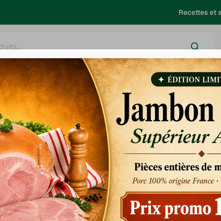
Recettes et a
harcuterie
Salaison
Saucisses - Choucroute
Barbecue
h