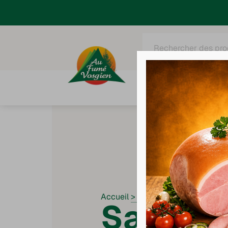
Recherche
de
produits
Tous nos produits
C
Accueil
>
Recettes
>
Salade Ranc
Salade