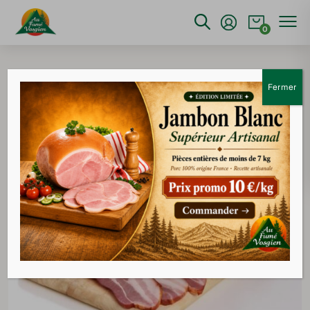
0
Accueil
>
Saucisses - Choucroute
>
Poitrine fumée
supérieure tranchée
Fermer