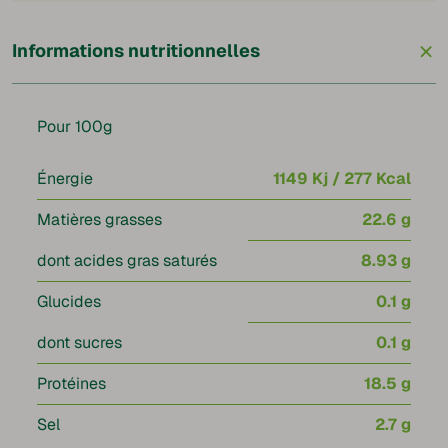
+
Informations nutritionnelles
Pour 100g
Énergie
1149 Kj / 277 Kcal
Matières grasses
22.6 g
dont acides gras saturés
8.93 g
Glucides
0.1 g
dont sucres
0.1 g
Protéines
18.5 g
Sel
2.7 g