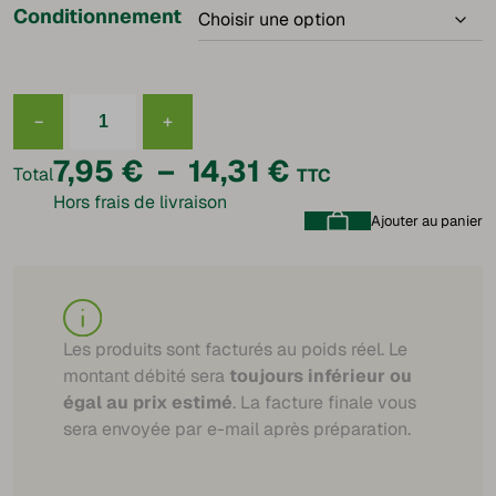
Conditionnement
−
+
quantité
de
Plage
7,95
€
–
14,31
€
Poitrine
Total
TTC
fumée
Hors frais de livraison
supérieure
de
tranchée
Ajouter au panier
prix :
7,95 €
à
Les produits sont facturés au poids réel. Le
montant débité sera
toujours inférieur ou
14,31 €
égal au prix estimé
. La facture finale vous
sera envoyée par e-mail après préparation.