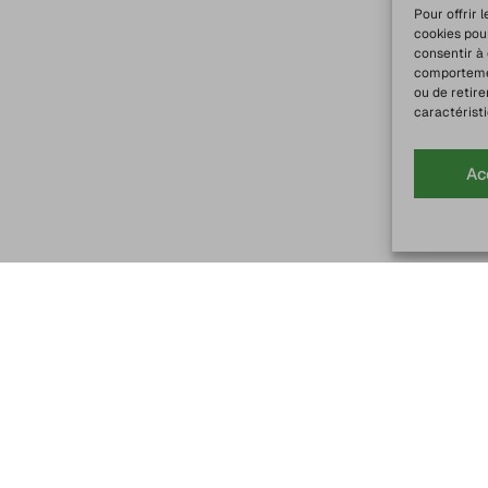
Pour offrir 
cookies pou
consentir à
comportement
ou de retire
caractéristi
Ac
Service client
Livraison Chronofre