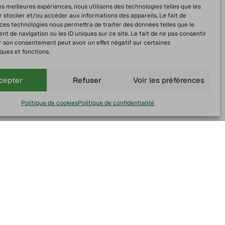
les meilleures expériences, nous utilisons des technologies telles que les
r stocker et/ou accéder aux informations des appareils. Le fait de
 ces technologies nous permettra de traiter des données telles que le
 de navigation ou les ID uniques sur ce site. Le fait de ne pas consentir
r son consentement peut avoir un effet négatif sur certaines
ques et fonctions.
cepter
Refuser
Voir les préférences
Politique de cookies
Politique de confidentialité
sh
Paiement sécurisé