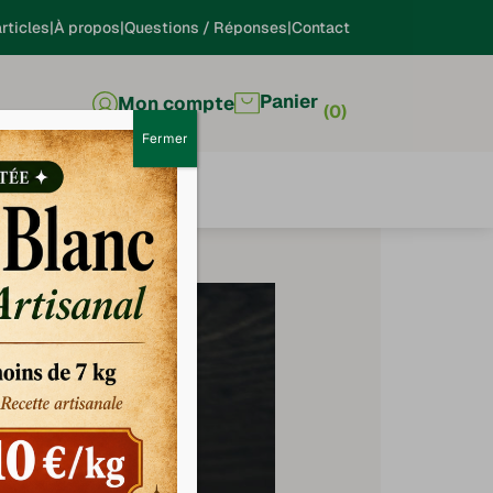
rticles
À propos
Questions / Réponses
Contact
Panier
Mon compte
0
Fermer