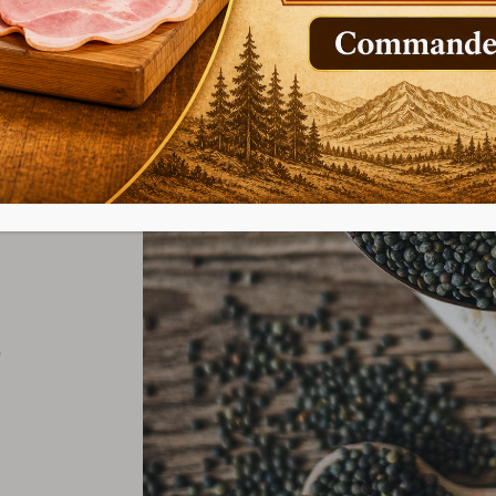
 lentilles
es
s