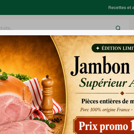
Recettes et a
harcuterie
Salaison
Saucisses - Choucroute
Barbecue