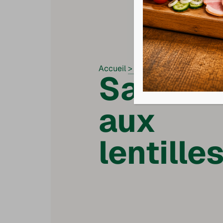
Accueil
>
Recettes
>
Saucisses aux
Sauciss
aux
lentille