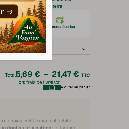
e, lentilles, pommes de terre
aison Chronofresh
Paiement sécurisé
Plage
5,69
€
–
21,47
€
Total
TTC
Hors frais de livraison
de
Ajouter au panier
prix :
5,69 €
à
és au poids réel. Le montant débité
 ou égal au prix estimé
. La facture