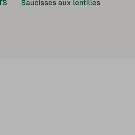
TS
Saucisses aux lentilles
Choucro
l’alsaci