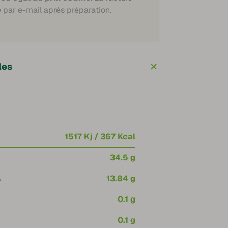
21,47 €
 par e-mail après préparation.
+
les
1517 Kj / 367 Kcal
34.5 g
s
13.84 g
0.1 g
0.1 g