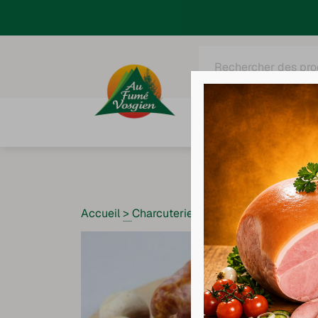
Recherche
de
produits
Tous nos produits
C
Accueil
>
Charcuterie
>
Saucisse à cuire fum