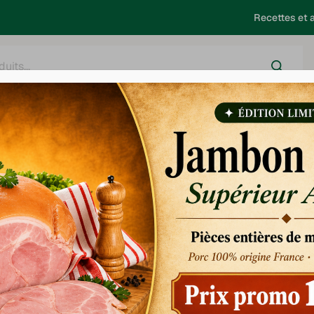
Recettes et a
harcuterie
Salaison
Saucisses - Choucroute
Barbecue
ée supérieure
Saucisse 
supérieur
Saucisse fumée vosgienne, moe