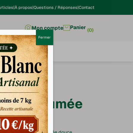
rticles
À propos
Questions / Réponses
Contact
Panier
Mon compte
0
Fermer
à cuire fumée
e
lleuse, à la saveur fumée douce.