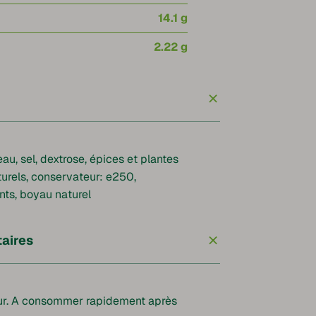
14.1 g
2.22 g
+
au, sel, dextrose, épices et plantes
urels, conservateur: e250,
nts, boyau naturel
+
aires
r. A consommer rapidement après